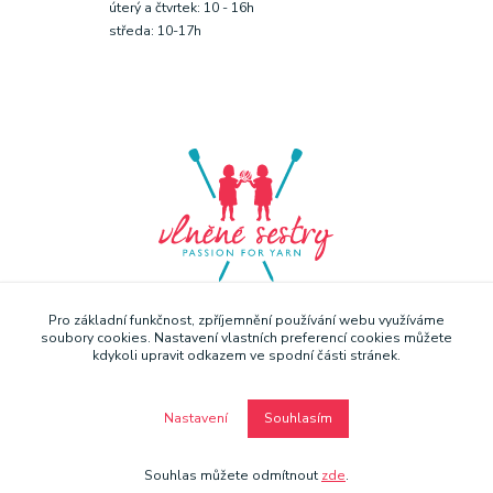
úterý a čtvrtek: 10 - 16h
středa: 10-17h
Pro základní funkčnost, zpříjemnění používání webu využíváme
soubory cookies. Nastavení vlastních preferencí cookies můžete
kdykoli upravit odkazem ve spodní části stránek.
Nastavení
Souhlasím
Copyright © Vlněné sestry 2019
Souhlas můžete odmítnout
zde
.
Vytvořeno na
Eshop-rychle.cz