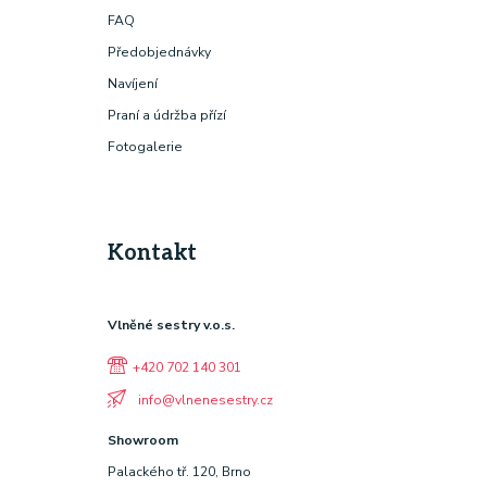
FAQ
Předobjednávky
Navíjení
Praní a údržba přízí
Fotogalerie
Kontakt
Vlněné sestry v.o.s.
+420 702 140 301
info@vlnenesestry.cz
Showroom
Palackého tř. 120, Brno