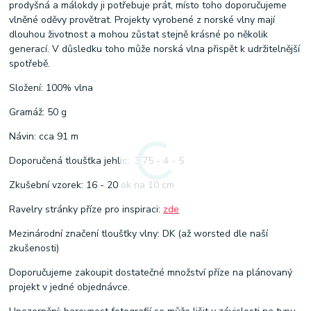
prodyšná a málokdy ji potřebuje prát, místo toho doporučujeme
vlněné oděvy provětrat. Projekty vyrobené z norské vlny mají
dlouhou životnost a mohou zůstat stejně krásné po několik
generací. V důsledku toho může norská vlna přispět k udržitelnější
spotřebě.
Složení: 100% vlna
Gramáž: 50 g
Návin: cca 91 m
Doporučená tloušťka jehlic: 3,75 - 4 - 5
Zkušební vzorek: 16 - 20 ok na 10 cm
Ravelry stránky příze pro inspiraci:
zde
Mezinárodní značení tloušťky vlny: DK (až worsted dle naší
zkušenosti)
Doporučujeme zakoupit dostatečné množství příze na plánovaný
projekt v jedné objednávce.