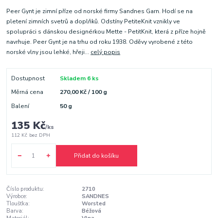
Peer Gynt je zimní příze od norské firmy Sandnes Garn. Hodí se na
pletení zimních svetrů a doplňků. Odstíny PetiteKnit vznikly ve
spolupráci s dánskou designérkou Mette - PetitKnit, která z příze hojně
navrhuje. Peer Gynt je na trhu od roku 1938. Oděvy vyrobené z této
norské vlny jsou lehké, hřeji...
celý popis
Dostupnost
Skladem 6 ks
Měrná cena
270,00 Kč / 100 g
Balení
50 g
135 Kč
/
ks
112 Kč
bez DPH
Přidat do košíku
Číslo produktu:
2710
Výrobce:
SANDNES
Tloušťka:
Worsted
Barva:
Béžová