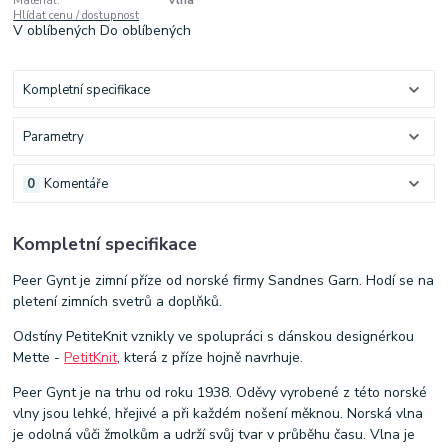
Materiál:
Vlna
Hlídat cenu / dostupnost
V oblíbených
Do oblíbených
Kompletní specifikace
Parametry
0
Komentáře
Kompletní specifikace
Peer Gynt je zimní příze od norské firmy Sandnes Garn. Hodí se na
pletení zimních svetrů a doplňků.
Odstíny PetiteKnit vznikly ve spolupráci s dánskou designérkou
Mette -
PetitKnit
, která z příze hojně navrhuje.
Peer Gynt je na trhu od roku 1938. Oděvy vyrobené z této norské
vlny jsou lehké, hřejivé a při každém nošení měknou. Norská vlna
je odolná vůči žmolkům a udrží svůj tvar v průběhu času. Vlna je