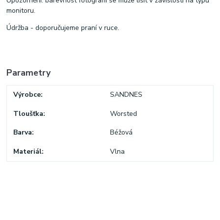
Upozornění: barevnost fotografií se může lišit v závislosti na typu
monitoru.
Údržba - doporučujeme praní v ruce.
Parametry
Výrobce
SANDNES
Tloušťka
Worsted
Barva
Béžová
Materiál
Vlna