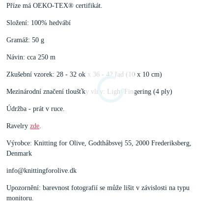
Příze má OEKO-TEX® certifikát.
Složení: 100% hedvábí
Gramáž: 50 g
Návin: cca 250 m
Zkušební vzorek: 28 - 32 ok x 36 - 42 řad (10 x 10 cm)
Mezinárodní značení tloušťky vlny: Light Fingering (4 ply)
Údržba - prát v ruce.
Ravelry
zde
.
Výrobce: Knitting for Olive, Godthåbsvej 55, 2000 Frederiksberg,
Denmark
info@knittingforolive.dk
Upozornění: barevnost fotografií se může lišit v závislosti na typu
monitoru.