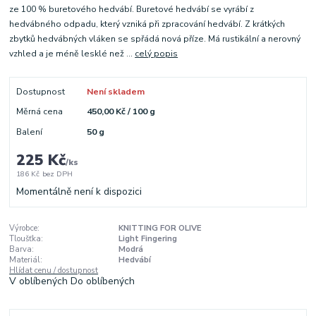
ze 100 % buretového hedvábí. Buretové hedvábí se vyrábí z
hedvábného odpadu, který vzniká při zpracování hedvábí. Z krátkých
zbytků hedvábných vláken se spřádá nová příze. Má rustikální a nerovný
vzhled a je méně lesklé než ...
celý popis
Dostupnost
Není skladem
Měrná cena
450,00 Kč / 100 g
Balení
50 g
225 Kč
/
ks
186 Kč
bez DPH
Momentálně není k dispozici
Výrobce:
KNITTING FOR OLIVE
Tloušťka:
Light Fingering
Barva:
Modrá
Materiál:
Hedvábí
Hlídat cenu / dostupnost
V oblíbených
Do oblíbených