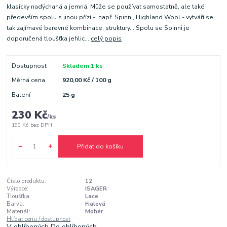
klasicky nadýchaná a jemná. Může se používat samostatně, ale také
především spolu s jinou přízí - např. Spinni, Highland Wool - vytváří se
tak zajímavé barevné kombinace, struktury... Spolu se Spinni je
doporučená tloušťka jehlic...
celý popis
Dostupnost
Skladem 1 ks
Měrná cena
920,00 Kč / 100 g
Balení
25 g
230 Kč
/
ks
190 Kč
bez DPH
Přidat do košíku
Číslo produktu:
12
Výrobce:
ISAGER
Tloušťka:
Lace
Barva:
Fialová
Materiál:
Mohér
Hlídat cenu / dostupnost
V oblíbených
Do oblíbených