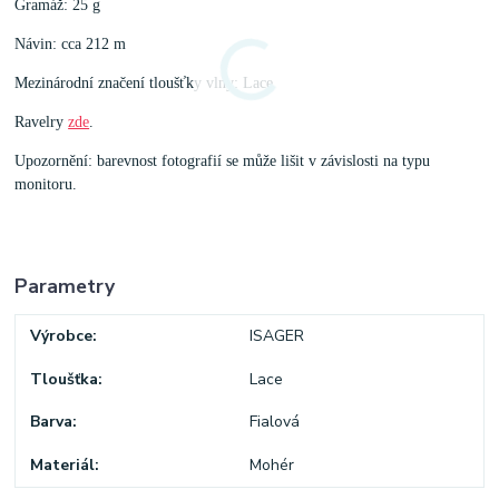
Gramáž: 25 g
Návin: cca 212 m
Mezinárodní značení tloušťky vlny: Lace
Ravelry
zde
.
Upozornění: barevnost fotografií se může lišit v závislosti na typu
monitoru.
Parametry
Výrobce
ISAGER
Tloušťka
Lace
Barva
Fialová
Materiál
Mohér