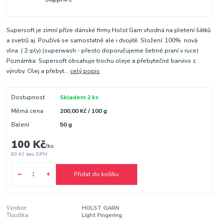
Supersoft je zimní příze dánské firmy Holst Garn vhodná na pletení šátků
a svetrů aj. Používá se samostatně ale i dvojitě. Složení: 100% nová
vlna ( 2-ply) (superwash - přesto doporučujeme šetrné praní v ruce)
Poznámka: Supersoft obsahuje trochu oleje a přebytečné barvivo z
výroby. Olej a přebyt...
celý popis
Dostupnost
Skladem 2 ks
Měrná cena
200,00 Kč / 100 g
Balení
50 g
100 Kč
/
ks
83 Kč
bez DPH
Přidat do košíku
Výrobce:
HOLST GARN
Tloušťka:
Light Fingering