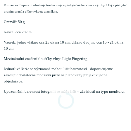
Poznámka: Supersoft obsahuje trochu oleje a přebytečné barvivo z výroby. Olej a přebytečné 
prvním praní a příze vykvete a změkne.
Gramáž: 50 g
Návin: cca 287 m
Vzorek: jedno vlákno cca 25 ok na 10 cm; drženo dvojmo cca 15 - 21 ok na
10 cm.
Mezinárodní značení tloušťky vlny: Light Fingering
Jednotlivé šarže se významně mohou lišit barevností - doporučujeme
zakoupit dostatečné množství příze na plánovaný projekt v jedné
objednávce.
Upozornění: barevnost fotografií se může lišit v závislosti na typu monitoru.