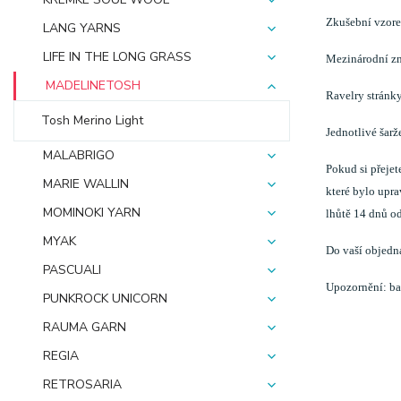
Zkušební vzore
LANG YARNS
LIFE IN THE LONG GRASS
Mezinárodní zn
MADELINETOSH
Ravelry stránk
Tosh Merino Light
Jednotlivé šarž
MALABRIGO
Pokud si přeje
MARIE WALLIN
které bylo upra
MOMINOKI YARN
lhůtě 14 dnů od
MYAK
Do vaší objedn
PASCUALI
Upozornění: bar
PUNKROCK UNICORN
RAUMA GARN
REGIA
RETROSARIA