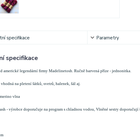
ní specifikace
Parametry
í specifikace
d americké legendární firmy Madelinetosh. Ručně barvená příze - jednonitka.
vhodná na pletení šátků, svetrů, halenek, šál aj.
merino vlna
sh - výrobce doporučuje na program s chladnou vodou, Vlněné sestry doporučují še
 m