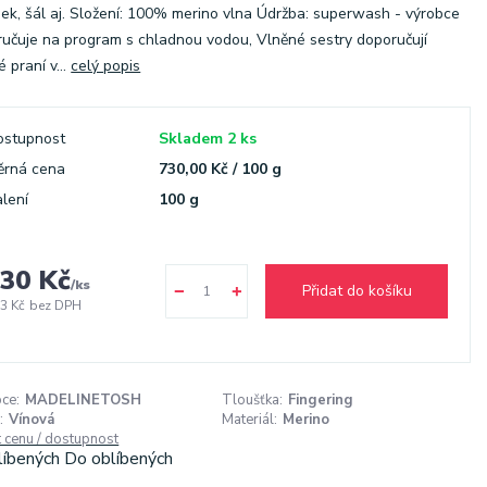
ek, šál aj. Složení: 100% merino vlna Údržba: superwash - výrobce
učuje na program s chladnou vodou, Vlněné sestry doporučují
é praní v...
celý popis
ostupnost
Skladem 2 ks
ěrná cena
730,00 Kč / 100 g
lení
100 g
30 Kč
/
ks
Přidat do košíku
3 Kč
bez DPH
ce:
MADELINETOSH
Tloušťka:
Fingering
:
Vínová
Materiál:
Merino
t cenu / dostupnost
líbených
Do oblíbených