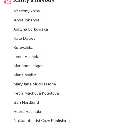
Knihy a návody
Všechny knihy
Anna Johanna
Justyna Lorkowska
Kate Davies
Kutovakika
Leeni Hoimela
Marianne Isager
Marie Wallin
Mary Jane Mucklestone
Petra Machová Kouřilová
Sari Nordlund
Veera Välimäki
Nakladatelství Cozy Publishing