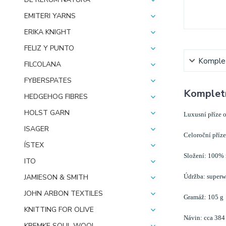
EMITERI YARNS
ERIKA KNIGHT
FELIZ Y PUNTO
Komplet
FILCOLANA
FYBERSPATES
Kompletn
HEDGEHOG FIBRES
HOLST GARN
Luxusní příze o
ISAGER
Celoroční příze 
ÍSTEX
Složení: 100% 
ITO
Údržba: superwa
JAMIESON & SMITH
JOHN ARBON TEXTILES
Gramáž: 105 g
KNITTING FOR OLIVE
Návin: cca 384
KREMKE SOUL WOOL