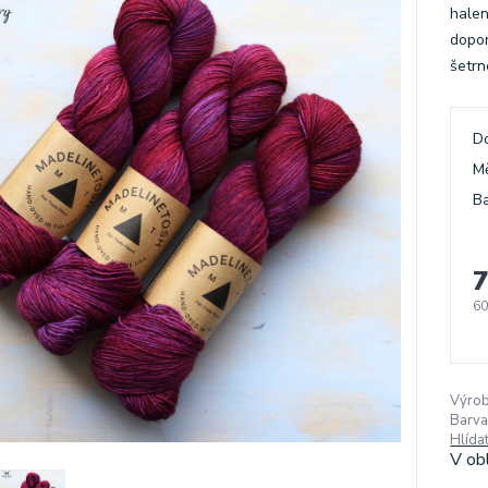
halen
dopor
šetrn
D
M
Ba
7
60
Výrob
Barva
Hlída
V ob