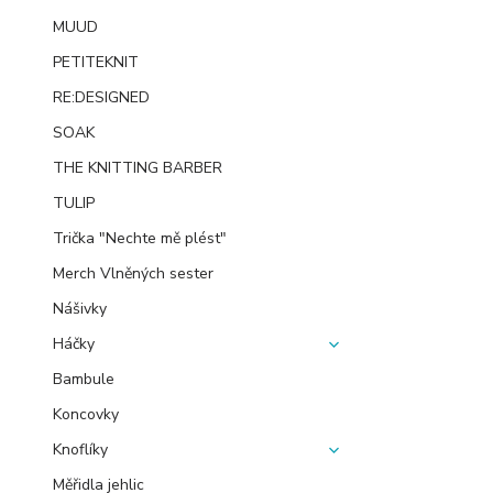
MUUD
PETITEKNIT
RE:DESIGNED
SOAK
THE KNITTING BARBER
TULIP
Trička "Nechte mě plést"
Merch Vlněných sester
Nášivky
Háčky
Bambule
Koncovky
Knoflíky
Měřidla jehlic