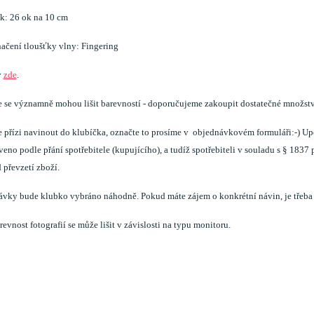
k: 26 ok na 10 cm
ačení tloušťky vlny: Fingering
y
zde
.
e se významně mohou lišit barevností - doporučujeme zakoupit dostatečné množství 
te přízi navinout do klubíčka, označte to prosíme v objednávkovém formuláři:-) U
veno podle přání spotřebitele (kupujícího), a tudíž spotřebiteli v souladu s § 183
 převzetí zboží.
ávky bude klubko vybráno náhodně. Pokud máte zájem o konkrétní návin, je třeb
evnost fotografií se může lišit v závislosti na typu monitoru.