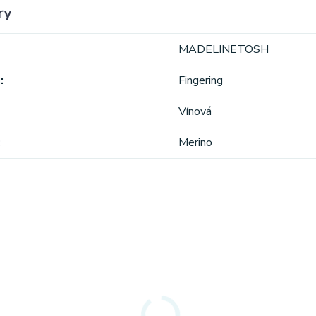
ry
MADELINETOSH
a
Fingering
Vínová
Merino