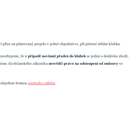
příze na plánovaný projekt v jedné objednávce, při pletení střídat klubka.
pozorňujeme, že
v případě navinutí přaden do klubek
se jedná o dodávku zboží,
7 písm. d) občanského zákoníku
nesvědčí právo na odstoupení od smlouvy
ve
a objednat formou
osobního odběru
.