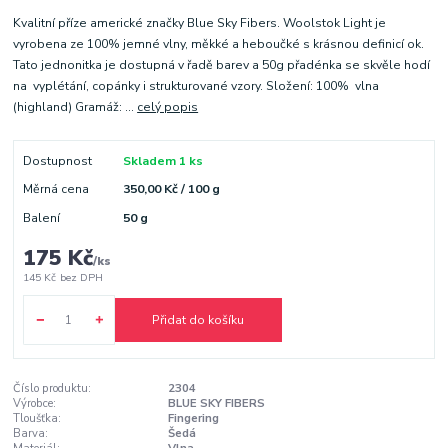
Kvalitní příze americké značky Blue Sky Fibers. Woolstok Light je
vyrobena ze 100% jemné vlny, měkké a heboučké s krásnou definicí ok.
Tato jednonitka je dostupná v řadě barev a 50g přadénka se skvěle hodí
na vyplétání, copánky i strukturované vzory. Složení: 100% vlna
(highland) Gramáž: ...
celý popis
Dostupnost
Skladem 1 ks
Měrná cena
350,00 Kč / 100 g
Balení
50 g
175 Kč
/
ks
145 Kč
bez DPH
Přidat do košíku
Číslo produktu:
2304
Výrobce:
BLUE SKY FIBERS
Tloušťka:
Fingering
Barva:
Šedá