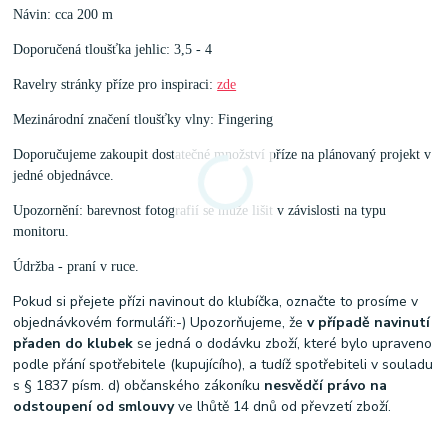
Návin: cca 200 m
Doporučená tloušťka jehlic: 3,5 - 4
Ravelry stránky příze pro inspiraci:
zde
Mezinárodní značení tloušťky vlny: Fingering
Doporučujeme zakoupit dostatečné množství příze na plánovaný projekt v
jedné objednávce.
Upozornění: barevnost fotografií se může lišit v závislosti na typu
monitoru.
Údržba - praní v ruce.
Pokud si přejete přízi navinout do klubíčka, označte to prosíme v
objednávkovém formuláři:-) Upozorňujeme, že
v případě navinutí
přaden do klubek
se jedná o dodávku zboží, které bylo upraveno
podle přání spotřebitele (kupujícího), a tudíž spotřebiteli v souladu
s § 1837 písm. d) občanského zákoníku
nesvědčí právo na
odstoupení od smlouvy
ve lhůtě 14 dnů od převzetí zboží.