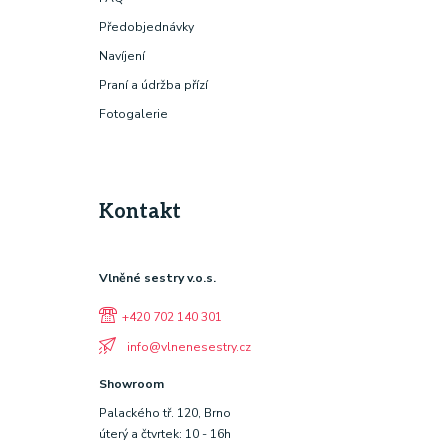
Předobjednávky
Navíjení
Praní a údržba přízí
Fotogalerie
Kontakt
Vlněné sestry v.o.s.
+420 702 140 301
info@vlnenesestry.cz
Showroom
Palackého tř. 120, Brno
úterý a čtvrtek: 10 - 16h