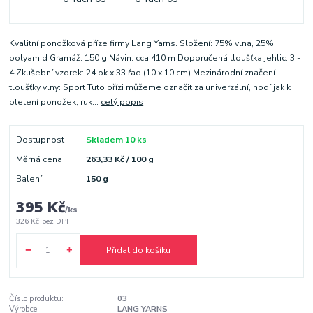
Kvalitní ponožková příze firmy Lang Yarns. Složení: 75% vlna, 25%
polyamid Gramáž: 150 g Návin: cca 410 m Doporučená tloušťka jehlic: 3 -
4 Zkušební vzorek: 24 ok x 33 řad (10 x 10 cm) Mezinárodní značení
tloušťky vlny: Sport Tuto přízi můžeme označit za univerzální, hodí jak k
pletení ponožek, ruk...
celý popis
Dostupnost
Skladem 10 ks
Měrná cena
263,33 Kč / 100 g
Balení
150 g
395 Kč
/
ks
326 Kč
bez DPH
Přidat do košíku
Číslo produktu:
03
Výrobce:
LANG YARNS