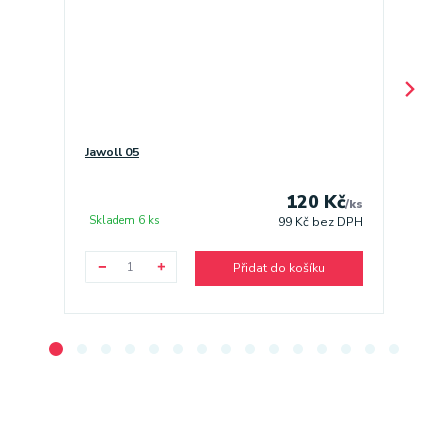
Jawoll 05
Jawoll 
120 Kč
/
ks
Skladem 6 ks
Sklade
99 Kč
bez DPH
Přidat do košíku