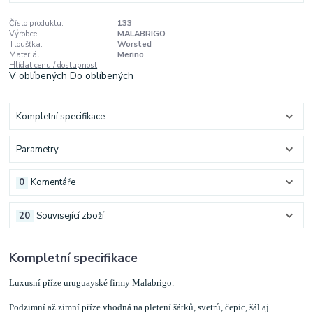
Číslo produktu:
133
Výrobce:
MALABRIGO
Tloušťka:
Worsted
Materiál:
Merino
Hlídat cenu / dostupnost
V oblíbených
Do oblíbených
Kompletní specifikace
Parametry
0
Komentáře
20
Související zboží
Kompletní specifikace
Luxusní příze uruguayské firmy Malabrigo.
Podzimní až zimní příze vhodná na pletení šátků, svetrů, čepic, šál aj.