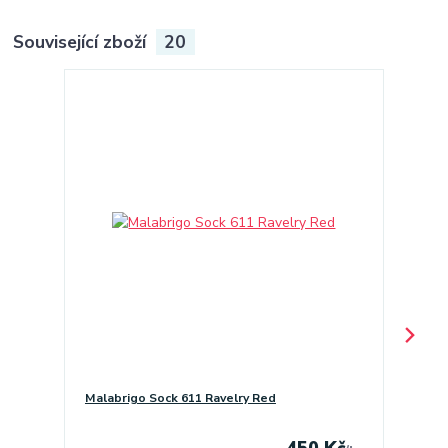
Související zboží
20
Malabrigo Sock 611 Ravelry Red
Ultima
450 Kč