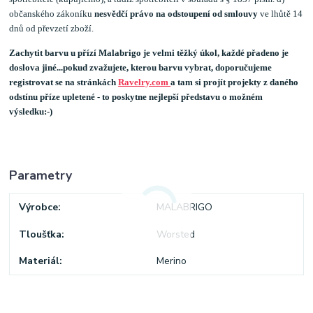
občanského zákoníku
nesvědčí právo na odstoupení od smlouvy
ve lhůtě 14
dnů od převzetí zboží.
Zachytit barvu u přízí Malabrigo je velmi těžký úkol, každé přadeno je
doslova jiné...pokud zvažujete, kterou barvu vybrat, doporučujeme
registrovat se na stránkách
Ravelry.com
a tam si projít projekty z daného
odstínu příze upletené - to poskytne nejlepší představu o možném
výsledku:-)
Parametry
Výrobce
MALABRIGO
Tloušťka
Worsted
Materiál
Merino