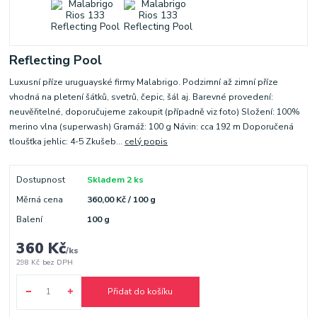
Reflecting Pool
Luxusní příze uruguayské firmy Malabrigo. Podzimní až zimní příze
vhodná na pletení šátků, svetrů, čepic, šál aj. Barevné provedení:
neuvěřitelné, doporučujeme zakoupit (případně viz foto) Složení: 100%
merino vlna (superwash) Gramáž: 100 g Návin: cca 192 m Doporučená
tloušťka jehlic: 4-5 Zkušeb...
celý popis
Dostupnost
Skladem 2 ks
Měrná cena
360,00 Kč / 100 g
Balení
100 g
360 Kč
/
ks
298 Kč
bez DPH
Přidat do košíku