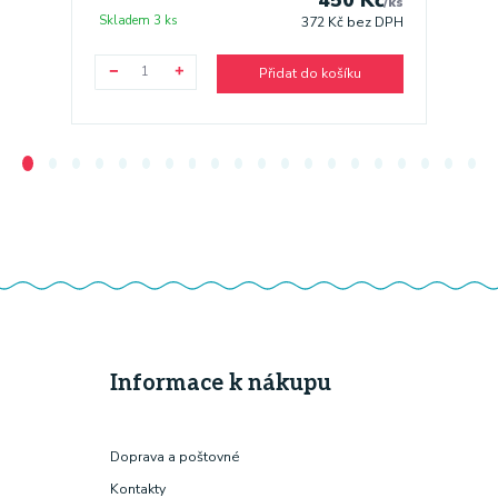
/
ks
Skladem 3 ks
Sklade
372 Kč
bez DPH
Přidat do košíku
Informace k nákupu
Doprava a poštovné
Kontakty