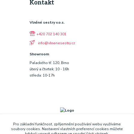
Kontakt
Vlněné sestry v.o.s.
+420 702 140 301
info@vlnenesestry.cz
Showroom
Palackého tř. 120, Brno
úterý a čtvrtek: 10 - 16h
středa: 10-17h
Pro základní funkčnost, zpříjemnění používání webu využíváme
soubory cookies. Nastavení vlastních preferencí cookies můžete
kdykoli upravit odkazem ve spodní části stránek.