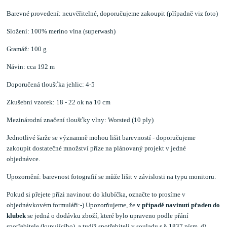
Barevné provedení: neuvěřitelné, doporučujeme zakoupit (případně viz foto)
Složení: 100% merino vlna (superwash)
Gramáž: 100 g
Návin: cca 192 m
Doporučená tloušťka jehlic: 4-5
Zkušební vzorek: 18 - 22 ok na 10 cm
Mezinárodní značení tloušťky vlny: Worsted (10 ply)
Jednotlivé šarže se významně mohou lišit barevností - doporučujeme
zakoupit dostatečné množství příze na plánovaný projekt v jedné
objednávce.
Upozornění: barevnost fotografií se může lišit v závislosti na typu monitoru.
Pokud si přejete přízi navinout do klubíčka, označte to prosíme v
objednávkovém formuláři:-) Upozorňujeme, že
v případě navinutí přaden do
klubek
se jedná o dodávku zboží, které bylo upraveno podle přání
spotřebitele (kupujícího), a tudíž spotřebiteli v souladu s § 1837 písm. d)